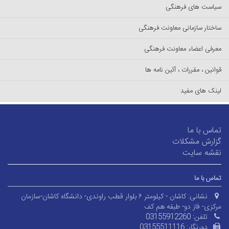
سیاست های فرهنگی
ساختار سازمانی معاونت فرهنگی
معرفی اعضاء معاونت فرهنگی
قوانین ، مقررات ، آئین نامه ها
لینک های مفید
تماس با ما
گزارش مشکلات
نقشه سایت
تماس با ما
نشانی:
کاشان - کیلومتر ۶ بلوار قطب راوندی- دانشگاه کاشان-سازمان
مرکزی- فاز دو- طبقه هم کف
تلفن:
03155912260
دورنگار:
03155511116