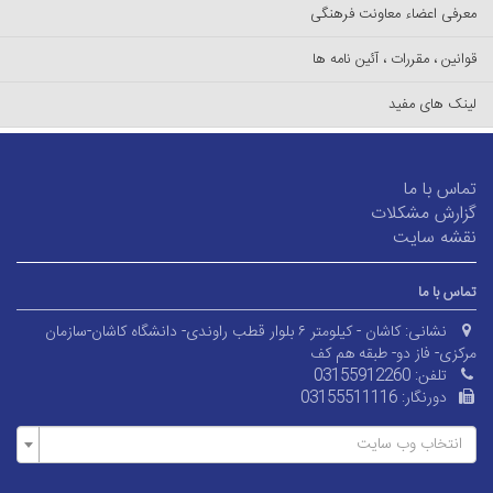
معرفی اعضاء معاونت فرهنگی
قوانین ، مقررات ، آئین نامه ها
لینک های مفید
تماس با ما
گزارش مشکلات
نقشه سایت
تماس با ما
نشانی:
کاشان - کیلومتر ۶ بلوار قطب راوندی- دانشگاه کاشان-سازمان
مرکزی- فاز دو- طبقه هم کف
تلفن:
03155912260
دورنگار:
03155511116
انتخاب وب سایت